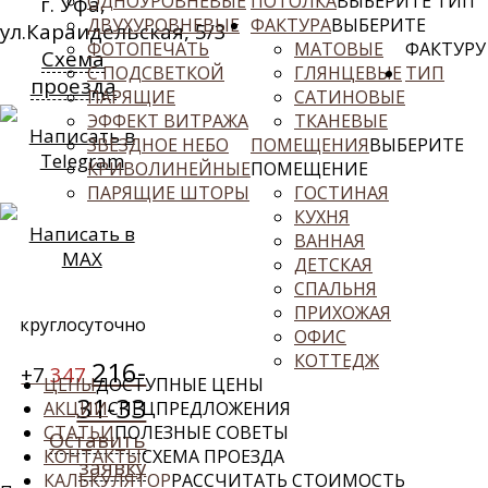
ОДНОУРОВНЕВЫЕ
ПОТОЛКА
ВЫБЕРИТЕ ТИП
г. Уфа,
ДВУХУРОВНЕВЫЕ
ФАКТУРА
ВЫБЕРИТЕ
ул.Караидельская, 5/3
ФОТОПЕЧАТЬ
МАТОВЫЕ
ФАКТУРУ
Схема
С ПОДСВЕТКОЙ
ГЛЯНЦЕВЫЕ
ТИП
проезда
ПАРЯЩИЕ
САТИНОВЫЕ
ЭФФЕКТ ВИТРАЖА
ТКАНЕВЫЕ
Написать в
ЗВЕЗДНОЕ НЕБО
ПОМЕЩЕНИЯ
ВЫБЕРИТЕ
Telegram
КРИВОЛИНЕЙНЫЕ
ПОМЕЩЕНИЕ
ПАРЯЩИЕ ШТОРЫ
ГОСТИНАЯ
КУХНЯ
Написать в
ВАННАЯ
MAX
ДЕТСКАЯ
СПАЛЬНЯ
ПРИХОЖАЯ
круглосуточно
ОФИС
КОТТЕДЖ
216-
+7
347
ЦЕНЫ
ДОСТУПНЫЕ ЦЕНЫ
31-33
АКЦИИ
СПЕЦПРЕДЛОЖЕНИЯ
СТАТЬИ
ПОЛЕЗНЫЕ СОВЕТЫ
Оставить
КОНТАКТЫ
СХЕМА ПРОЕЗДА
заявку
КАЛЬКУЛЯТОР
РАССЧИТАТЬ СТОИМОСТЬ