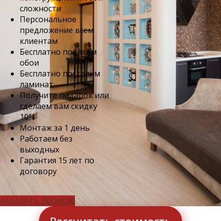
сложности
Персональное
предложение всем
клиентам
Бесплатно поклеим
обои
Бесплатно постелим
ламинат
Получите подарок или
сделаем вам скидку
10%
Монтаж за 1 день
Работаем без
выходных
Гарантия 15 лет по
договору
ЗАКАЗАТЬ ЗВОНОК!
Рассчитать стоимость