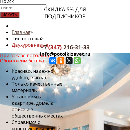
Поиск
СКИДКА 5% ДЛЯ
ИСКАТЬ
ПОДПИСЧИКОВ
Главная
>
Тип потолка
>
Двухуровневые
+7
(347)
216-31-33
info@potolkizavet.ru
При заказе потолков -
Обои клеим бесплатно!
Красиво, надежно,
удобно, выгодно
Только качественные
материалы
Установим в
квартире, доме, в
офисе и в
общественных местах
Cправимся с
конструкцией любой