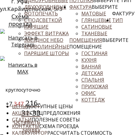
ОДНОУРОВНЕВЫЕ
ПОТОЛКА
ВЫБЕРИТЕ ТИП
г. Уфа,
ДВУХУРОВНЕВЫЕ
ФАКТУРА
ВЫБЕРИТЕ
ул.Караидельская, 5/3
ФОТОПЕЧАТЬ
МАТОВЫЕ
ФАКТУРУ
Схема
С ПОДСВЕТКОЙ
ГЛЯНЦЕВЫЕ
ТИП
проезда
ПАРЯЩИЕ
САТИНОВЫЕ
ЭФФЕКТ ВИТРАЖА
ТКАНЕВЫЕ
Написать в
ЗВЕЗДНОЕ НЕБО
ПОМЕЩЕНИЯ
ВЫБЕРИТЕ
Telegram
КРИВОЛИНЕЙНЫЕ
ПОМЕЩЕНИЕ
ПАРЯЩИЕ ШТОРЫ
ГОСТИНАЯ
КУХНЯ
Написать в
ВАННАЯ
MAX
ДЕТСКАЯ
СПАЛЬНЯ
ПРИХОЖАЯ
круглосуточно
ОФИС
КОТТЕДЖ
216-
+7
347
ЦЕНЫ
ДОСТУПНЫЕ ЦЕНЫ
31-33
АКЦИИ
СПЕЦПРЕДЛОЖЕНИЯ
СТАТЬИ
ПОЛЕЗНЫЕ СОВЕТЫ
Оставить
КОНТАКТЫ
СХЕМА ПРОЕЗДА
заявку
КАЛЬКУЛЯТОР
РАССЧИТАТЬ СТОИМОСТЬ