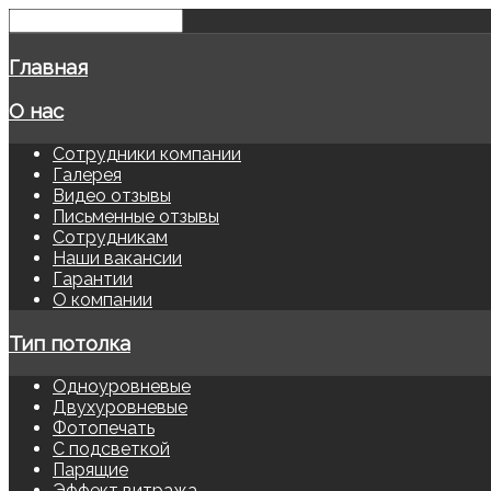
Главная
О нас
Сотрудники компании
Галерея
Видео отзывы
Письменные отзывы
Сотрудникам
Наши вакансии
Гарантии
О компании
Тип потолка
Одноуровневые
Двухуровневые
Фотопечать
С подсветкой
Парящие
Эффект витража