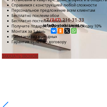
Cправимся с конструкцией любой сложности
Персональное предложение всем клиентам
Бесплатно поклеим обои
+7
(347)
216-31-33
Бесплатно постелим ламинат
info@potolkizavet.ru
Получите подарок или сделаем вам скидку 10%
Монтаж за 1 день
Работаем без выходных
Гарантия 15 лет по договору
ЗАКАЗАТЬ ЗВОНОК!