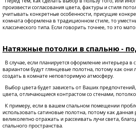
Перед тем, как сделать выбор в пользу того, или ино
произвести согласования цвета, фактуры и стиля пото
учитывать конкретные особенности, присущие конкрет
комната оформлена в традиционном стиле, то уместн
классического типа. Если говорить точнее, то это ма
Натяжные потолки в спальню - п
В случае, если планируется оформление интерьера в с
вариантом будут глянцевые полотна, потому как они 
создать в комнате неповторимую атмосферу.
Выбор цвета будет зависеть от Ваших предпочтений,
цвета, отличающиеся контрастом со стенами, потолко
К примеру, если в вашем спальном помещении пробл
использовать сатиновые полотна, потому как данная
великолепно отражать и рассеивать лучи света, благ
спального пространства.