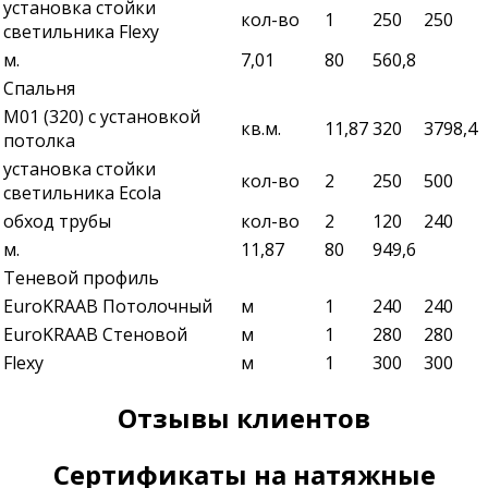
установка стойки
кол-во
1
250
250
светильника Flexy
м.
7,01
80
560,8
Спальня
М01 (320) с установкой
кв.м.
11,87
320
3798,4
потолка
установка стойки
кол-во
2
250
500
светильника Ecola
обход трубы
кол-во
2
120
240
м.
11,87
80
949,6
Теневой профиль
EuroKRAAB Потолочный
м
1
240
240
EuroKRAAB Стеновой
м
1
280
280
Flexy
м
1
300
300
Отзывы клиентов
Сертификаты на натяжные