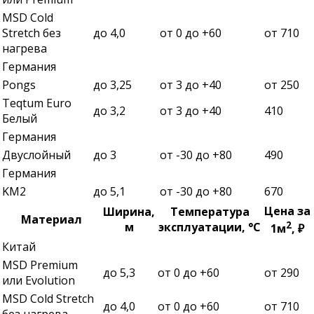
MSD Cold
Stretch без
до 4,0
от 0 до +60
от 710
нагрева
Германия
Pongs
до 3,25
от 3 до +40
от 250
Teqtum Euro
до 3,2
от 3 до +40
410
Белый
Германия
Двуслойный
до 3
от -30 до +80
490
Германия
KM2
до 5,1
от -30 до +80
670
Цена за
Ширина,
Температура
Материал
2
м
эксплуатации, °С
1м
, ₽
Китай
MSD Premium
до 5,3
от 0 до +60
от 290
или Evolution
MSD Cold Stretch
до 4,0
от 0 до +60
от 710
без нагрева