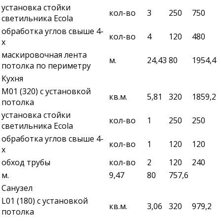
установка стойки
кол-во
3
250
750
светильника Ecola
обработка углов свыше 4-
кол-во
4
120
480
х
маскировочная лента
м.
24,43
80
1954,4
потолка по периметру
Кухня
М01 (320) с установкой
кв.м.
5,81
320
1859,2
потолка
установка стойки
кол-во
1
250
250
светильника Ecola
обработка углов свыше 4-
кол-во
1
120
120
х
обход трубы
кол-во
2
120
240
м.
9,47
80
757,6
Санузел
L01 (180) с установкой
кв.м.
3,06
320
979,2
потолка