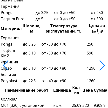
Германия
Pongs
до 3.25
от 0 до +50
от 250
Teqtum Euro
до 5
от 0 до +50
от 390
Цена за
Ширина,
Температура
Материал
2
м
эксплуатации, °С
1м
, ₽
Германия
Pongs
до 3.25
от -50 до +70
250
Teqtum
до 5.10
от -50 до +70
590
KM2
Франция
Clipso
до 5.10
от -40 до +80
1290
Бельгия
Polyplast
до 22.5
от -40 до +90
1260
Кол-
Наименование работ
Единица
Цена
Сумма
во
Холл-зал
М01 (320) с установкой
кв.м.
25,09
320
9308,8