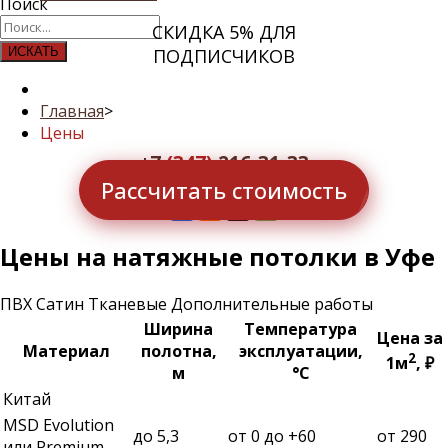
Поиск
СКИДКА 5% ДЛЯ
ИСКАТЬ
ПОДПИСЧИКОВ
Главная
>
Цены
+7
(347)
216-31-33
Рассчитать стоимость
info@potolkizavet.ru
Цены на натяжные потолки в Уфе
ПВХ
Сатин
Тканевые
Дополнительные работы
Ширина
Температура
Цена за
Материал
полотна,
эксплуатации,
2
1м
, ₽
м
°С
Китай
MSD Evolution
до 5,3
от 0 до +60
от 290
или Premium