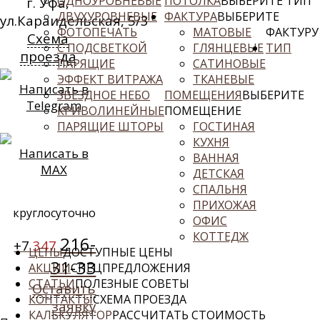
ОДНОУРОВНЕВЫЕ
ПОТОЛКА
ВЫБЕРИТЕ ТИП
г. Уфа,
ДВУХУРОВНЕВЫЕ
ФАКТУРА
ВЫБЕРИТЕ
ул.Караидельская, 5/3
ФОТОПЕЧАТЬ
МАТОВЫЕ
ФАКТУРУ
Схема
С ПОДСВЕТКОЙ
ГЛЯНЦЕВЫЕ
ТИП
проезда
ПАРЯЩИЕ
САТИНОВЫЕ
ЭФФЕКТ ВИТРАЖА
ТКАНЕВЫЕ
Написать в
ЗВЕЗДНОЕ НЕБО
ПОМЕЩЕНИЯ
ВЫБЕРИТЕ
Telegram
КРИВОЛИНЕЙНЫЕ
ПОМЕЩЕНИЕ
ПАРЯЩИЕ ШТОРЫ
ГОСТИНАЯ
КУХНЯ
Написать в
ВАННАЯ
MAX
ДЕТСКАЯ
СПАЛЬНЯ
ПРИХОЖАЯ
круглосуточно
ОФИС
КОТТЕДЖ
216-
+7
347
ЦЕНЫ
ДОСТУПНЫЕ ЦЕНЫ
31-33
АКЦИИ
СПЕЦПРЕДЛОЖЕНИЯ
СТАТЬИ
ПОЛЕЗНЫЕ СОВЕТЫ
Оставить
КОНТАКТЫ
СХЕМА ПРОЕЗДА
заявку
КАЛЬКУЛЯТОР
РАССЧИТАТЬ СТОИМОСТЬ