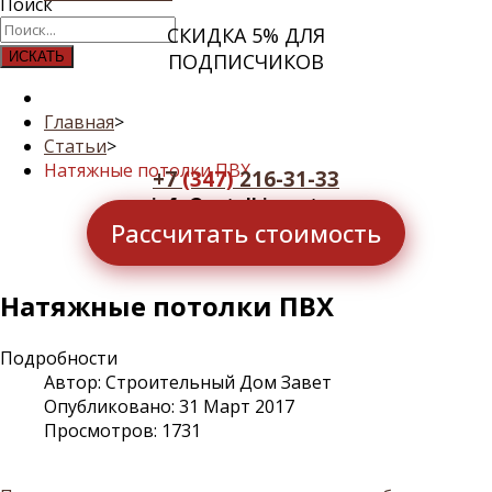
Поиск
СКИДКА 5% ДЛЯ
ИСКАТЬ
ПОДПИСЧИКОВ
Главная
>
Статьи
>
Натяжные потолки ПВХ
+7
(347)
216-31-33
info@potolkizavet.ru
Рассчитать стоимость
Натяжные потолки ПВХ
Подробности
Автор:
Строительный Дом Завет
Опубликовано: 31 Март 2017
Просмотров: 1731