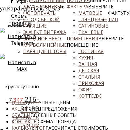
ОДНОУРОВНЕВЫЕ
ПОТОЛКА
ВЫБЕРИТЕ ТИП
г. Уфа,
ДВУХУРОВНЕВЫЕ
ФАКТУРА
ВЫБЕРИТЕ
ул.Караидельская, 5/3
ФОТОПЕЧАТЬ
МАТОВЫЕ
ФАКТУРУ
Схема
С ПОДСВЕТКОЙ
ГЛЯНЦЕВЫЕ
ТИП
проезда
ПАРЯЩИЕ
САТИНОВЫЕ
ЭФФЕКТ ВИТРАЖА
ТКАНЕВЫЕ
Написать в
ЗВЕЗДНОЕ НЕБО
ПОМЕЩЕНИЯ
ВЫБЕРИТЕ
Telegram
КРИВОЛИНЕЙНЫЕ
ПОМЕЩЕНИЕ
ПАРЯЩИЕ ШТОРЫ
ГОСТИНАЯ
КУХНЯ
Написать в
ВАННАЯ
MAX
ДЕТСКАЯ
СПАЛЬНЯ
ПРИХОЖАЯ
круглосуточно
ОФИС
КОТТЕДЖ
216-
+7
347
ЦЕНЫ
ДОСТУПНЫЕ ЦЕНЫ
31-33
АКЦИИ
СПЕЦПРЕДЛОЖЕНИЯ
СТАТЬИ
ПОЛЕЗНЫЕ СОВЕТЫ
Оставить
КОНТАКТЫ
СХЕМА ПРОЕЗДА
заявку
КАЛЬКУЛЯТОР
РАССЧИТАТЬ СТОИМОСТЬ