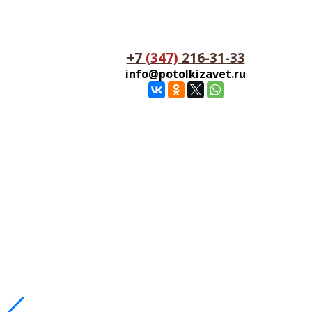
+7
(347)
216-31-33
info@potolkizavet.ru