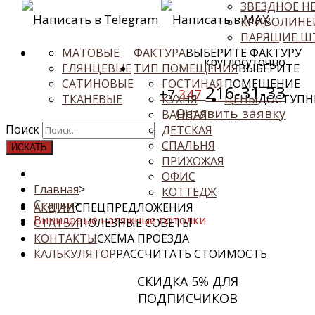
ЗВЕЗДНОЕ Н
Написать в Telegram
Написать в MAX
КРИВОЛИНЕ
ПАРЯЩИЕ Ш
МАТОВЫЕ
ФАКТУРА
ВЫБЕРИТЕ ФАКТУРУ
круглосуточно
ГЛЯНЦЕВЫЕ
ТИП ПОМЕЩЕНИЯ
ВЫБЕРИТЕ
САТИНОВЫЕ
ГОСТИНАЯ
ПОМЕЩЕНИЕ
216-31-33
+7
347
ТКАНЕВЫЕ
КУХНЯ
ЦЕНЫ
ДОСТУПН
Оставить заявку
ВАННАЯ
Поиск
ДЕТСКАЯ
СПАЛЬНЯ
ИСКАТЬ
ПРИХОЖАЯ
ОФИС
Главная
>
КОТТЕДЖ
Статьи
>
АКЦИИ
СПЕЦПРЕДЛОЖЕНИЯ
Виниловые натяжные потолки
СТАТЬИ
ПОЛЕЗНЫЕ СОВЕТЫ
КОНТАКТЫ
СХЕМА ПРОЕЗДА
КАЛЬКУЛЯТОР
РАССЧИТАТЬ СТОИМОСТЬ
СКИДКА 5% ДЛЯ
ПОДПИСЧИКОВ