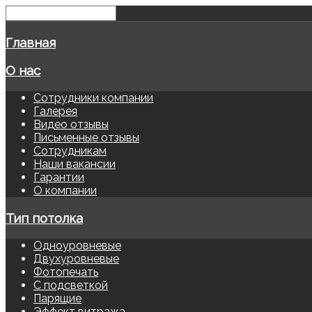
Главная
О нас
Сотрудники компании
Галерея
Видео отзывы
Письменные отзывы
Сотрудникам
Наши вакансии
Гарантии
О компании
Тип потолка
Одноуровневые
Двухуровневые
Фотопечать
С подсветкой
Парящие
Эффект витража