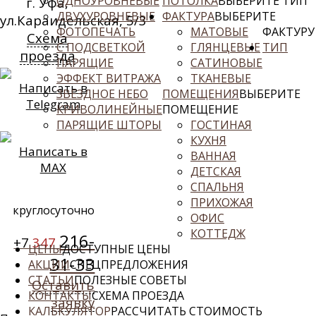
ОДНОУРОВНЕВЫЕ
ПОТОЛКА
ВЫБЕРИТЕ ТИП
г. Уфа,
ДВУХУРОВНЕВЫЕ
ФАКТУРА
ВЫБЕРИТЕ
ул.Караидельская, 5/3
ФОТОПЕЧАТЬ
МАТОВЫЕ
ФАКТУРУ
Схема
С ПОДСВЕТКОЙ
ГЛЯНЦЕВЫЕ
ТИП
проезда
ПАРЯЩИЕ
САТИНОВЫЕ
ЭФФЕКТ ВИТРАЖА
ТКАНЕВЫЕ
Написать в
ЗВЕЗДНОЕ НЕБО
ПОМЕЩЕНИЯ
ВЫБЕРИТЕ
Telegram
КРИВОЛИНЕЙНЫЕ
ПОМЕЩЕНИЕ
ПАРЯЩИЕ ШТОРЫ
ГОСТИНАЯ
КУХНЯ
Написать в
ВАННАЯ
MAX
ДЕТСКАЯ
СПАЛЬНЯ
ПРИХОЖАЯ
круглосуточно
ОФИС
КОТТЕДЖ
216-
+7
347
ЦЕНЫ
ДОСТУПНЫЕ ЦЕНЫ
31-33
АКЦИИ
СПЕЦПРЕДЛОЖЕНИЯ
СТАТЬИ
ПОЛЕЗНЫЕ СОВЕТЫ
Оставить
КОНТАКТЫ
СХЕМА ПРОЕЗДА
заявку
КАЛЬКУЛЯТОР
РАССЧИТАТЬ СТОИМОСТЬ