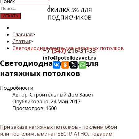
Поиск
СКИДКА 5% ДЛЯ
ИСКАТЬ
ПОДПИСЧИКОВ
Главная
>
Статьи
>
Светодиодная лента для натяжных потолков
+7
(347)
216-31-33
info@potolkizavet.ru
Светодиодная лента для
натяжных потолков
Подробности
Автор:
Строительный Дом Завет
Опубликовано: 24 Май 2017
Просмотров: 1600
При заказе натяжных потолков - поклеим обои
или постелим ламинат БЕСПЛАТНО, подарим